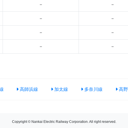
－
－
－
－
－
－
－
－
線
高師浜線
加太線
多奈川線
高野
Copyright © Nankai Electric Railway Corporation. All right reserved.