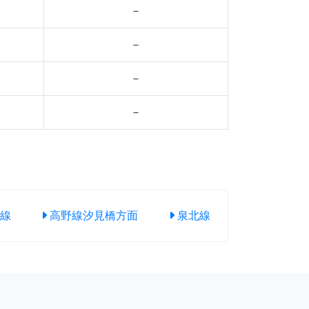
－
－
－
－
線
高野線汐見橋方面
泉北線