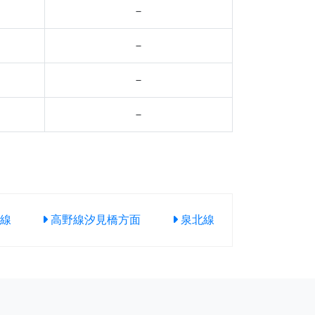
－
－
－
－
線
高野線汐見橋方面
泉北線