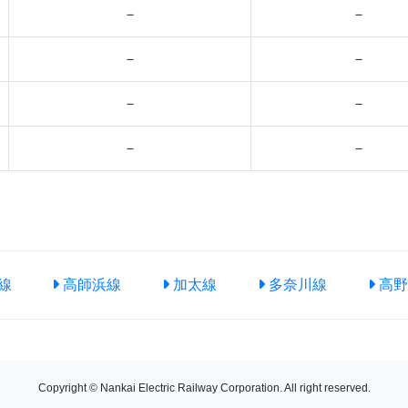
－
－
－
－
－
－
－
－
線
高師浜線
加太線
多奈川線
高野
Copyright © Nankai Electric Railway Corporation. All right reserved.