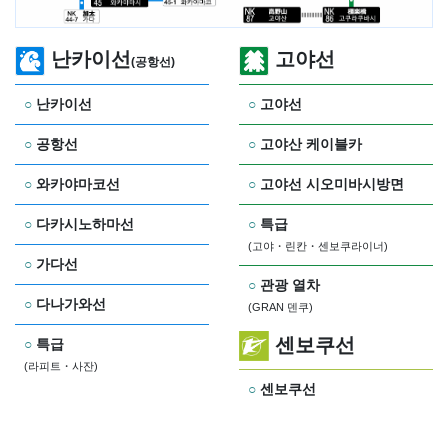
난카이선
고야선
(공항선)
난카이선
고야선
공항선
고야산 케이블카
와카야마코선
고야선 시오미바시방면
다카시노하마선
특급
(고야・린칸・센보쿠라이너)
가다선
관광 열차
다나가와선
(GRAN 덴쿠)
센보쿠선
특급
(라피트・사잔)
센보쿠선