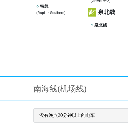
(GRAN 天空)
特急
泉北线
(Rapi:t・Southern)
泉北线
南海线(机场线)
没有晚点20分钟以上的电车