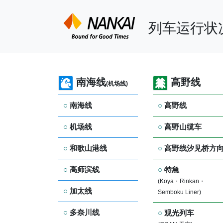
列车运行状
南海线
高野线
(机场线)
南海线
高野线
机场线
高野山缆车
和歌山港线
高野线汐见桥方
高师滨线
特急
(Koya・Rinkan・
加太线
Semboku Liner)
多奈川线
观光列车